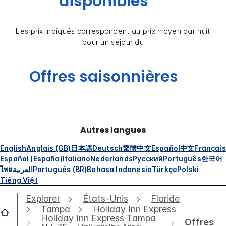
disponibles
Les prix indiqués correspondent au prix moyen par nuit
pour un séjour du
Offres saisonnières
Autres langues
English
Anglais (GB)
日本語
Deutsch
繁體中文
Español
中文
Français
Español (España)
Italiano
Nederlands
Русский
Português
한국어
ไทย
العربية
Português (BR)
Bahasa Indonesia
Türkçe
Polski
Tiếng Việt
Explorer
États-Unis
Floride
Tampa
Holiday Inn Express
Holiday Inn Express Tampa
Offres