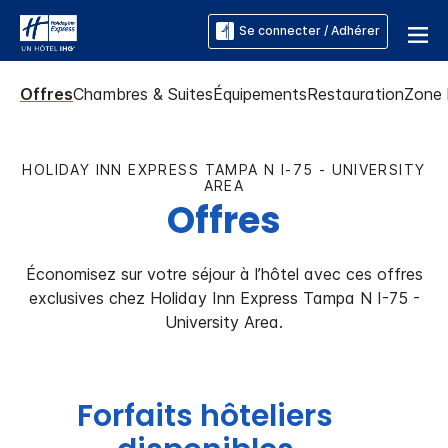
Se connecter / Adhérer
Offres
Chambres & Suites
Équipements
Restauration
Zone 
HOLIDAY INN EXPRESS
TAMPA N I-75 - UNIVERSITY
AREA
Offres
Économisez sur votre séjour à l’hôtel avec ces offres
exclusives chez
Holiday Inn Express
Tampa N I-75 -
University Area
.
Forfaits hôteliers