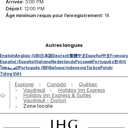
Arrivée
: 3:00 PM
Départ
: 12:00 PM
Âge minimum requis pour l’enregistrement
: 18
Autres langues
English
Anglais (GB)
日本語
Deutsch
繁體中文
Español
中文
Français
Español (España)
Italiano
Nederlands
Русский
Português
한국어
ไทย
العربية
Português (BR)
Bahasa Indonesia
Türkçe
Polski
Tiếng Việt
Explorer
Canada
Québec
Vaudreuil
Holiday Inn Express
Holiday Inn Express & Suites
Vaudreuil - Dorion
Zone locale