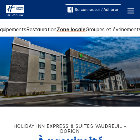
Se connecter / Adhérer
quipements
Restauration
Zone locale
Groupes et événement
HOLIDAY INN EXPRESS & SUITES
VAUDREUIL -
DORION