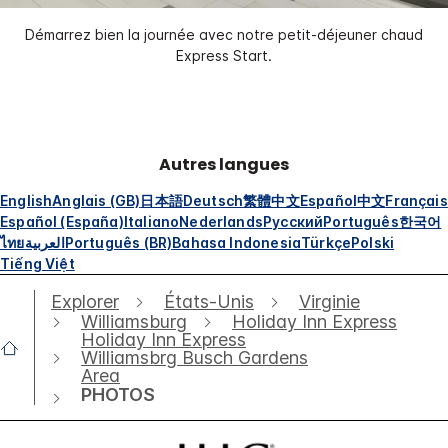
Démarrez bien la journée avec notre petit-déjeuner chaud
Express Start.
Autres langues
English
Anglais (GB)
日本語
Deutsch
繁體中文
Español
中文
Français
Español (España)
Italiano
Nederlands
Русский
Português
한국어
ไทย
العربية
Português (BR)
Bahasa Indonesia
Türkçe
Polski
Tiếng Việt
Explorer
États-Unis
Virginie
Williamsburg
Holiday Inn Express
Holiday Inn Express
Williamsbrg Busch Gardens
Area
PHOTOS