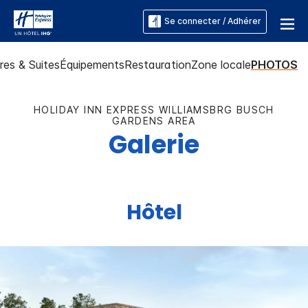
Se connecter / Adhérer
es & Suites
Équipements
Restauration
Zone locale
PHOTOS
HOLIDAY INN EXPRESS
WILLIAMSBRG BUSCH
GARDENS AREA
Galerie
Hôtel