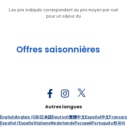
Les prix indiqués correspondent au prix moyen par nuit
pour un séjour du
Offres saisonnières
Autres langues
English
Anglais (GB)
日本語
Deutsch
繁體中文
Español
中文
Français
Español (España)
Italiano
Nederlands
Русский
Português
한국어