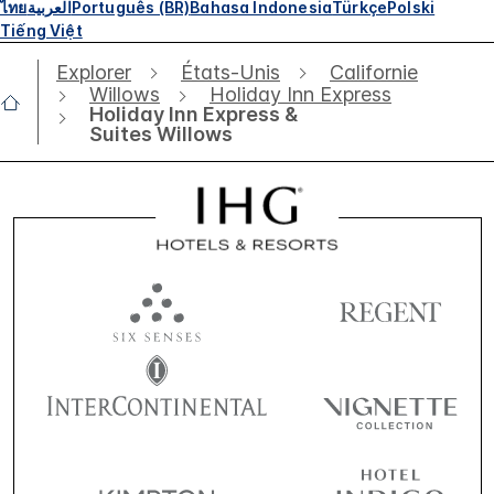
ไทย
العربية
Português (BR)
Bahasa Indonesia
Türkçe
Polski
Tiếng Việt
Explorer
États-Unis
Californie
Willows
Holiday Inn Express
Holiday Inn Express &
Suites Willows