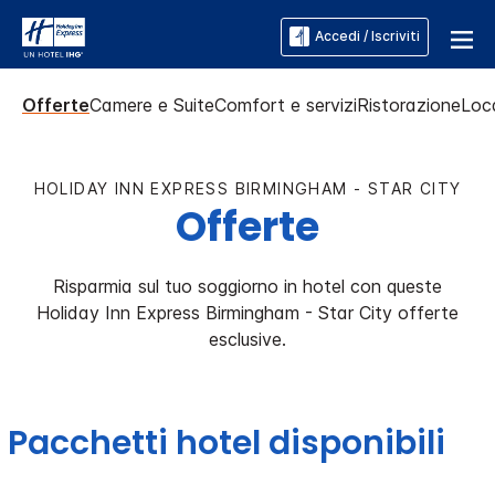
Accedi / Iscriviti
Offerte
Camere e Suite
Comfort e servizi
Ristorazione
Loca
HOLIDAY INN EXPRESS
BIRMINGHAM - STAR CITY
Offerte
Risparmia sul tuo soggiorno in hotel con queste
Holiday Inn Express
Birmingham - Star City
offerte
esclusive.
Pacchetti hotel disponibili