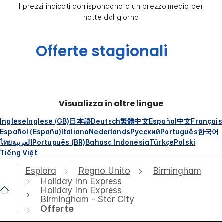
I prezzi indicati corrispondono a un prezzo medio per
notte dal giorno
Offerte stagionali
Visualizza in altre lingue
Inglese
Inglese (GB)
日本語
Deutsch
繁體中文
Español
中文
Français
Español (España)
Italiano
Nederlands
Русский
Português
한국어
ไทย
العربية
Português (BR)
Bahasa Indonesia
Türkçe
Polski
Tiếng Việt
Esplora
Regno Unito
Birmingham
Holiday Inn Express
Holiday Inn Express
Birmingham - Star City
Offerte