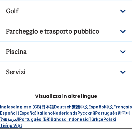
Golf
Parcheggio e trasporto pubblico
Piscina
Servizi
Visualizza in altre lingue
Inglese
Inglese (GB)
日本語
Deutsch
繁體中文
Español
中文
Français
Español (España)
Italiano
Nederlands
Русский
Português
한국어
ไทย
العربية
Português (BR)
Bahasa Indonesia
Türkçe
Polski
Tiếng Việt