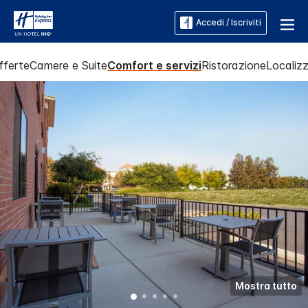
Accedi / Iscriviti
fferte
Camere e Suite
Comfort e servizi
Ristorazione
Localizz
Mostra tutto