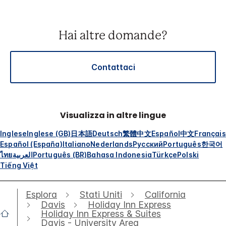
Hai altre domande?
Contattaci
Visualizza in altre lingue
Inglese
Inglese (GB)
日本語
Deutsch
繁體中文
Español
中文
Français
Español (España)
Italiano
Nederlands
Русский
Português
한국어
ไทย
العربية
Português (BR)
Bahasa Indonesia
Türkçe
Polski
Tiếng Việt
Esplora
Stati Uniti
California
Davis
Holiday Inn Express
Holiday Inn Express & Suites
Davis - University Area