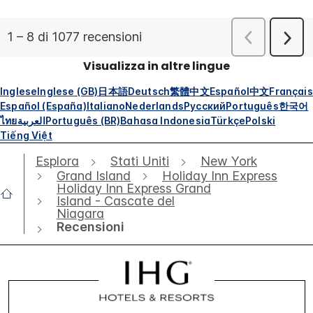
Visualizza in altre lingue
Inglese
Inglese (GB)
日本語
Deutsch
繁體中文
Español
中文
Français
Español (España)
Italiano
Nederlands
Русский
Português
한국어
ไทย
العربية
Português (BR)
Bahasa Indonesia
Türkçe
Polski
Tiếng Việt
Esplora
Stati Uniti
New York
Grand Island
Holiday Inn Express
Holiday Inn Express Grand
Island - Cascate del
Niagara
Recensioni