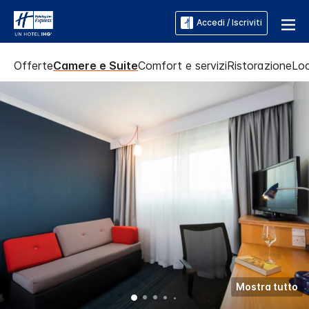
Accedi / Iscriviti
Offerte
Camere e Suite
Comfort e servizi
Ristorazione
Loc
Mostra tutto