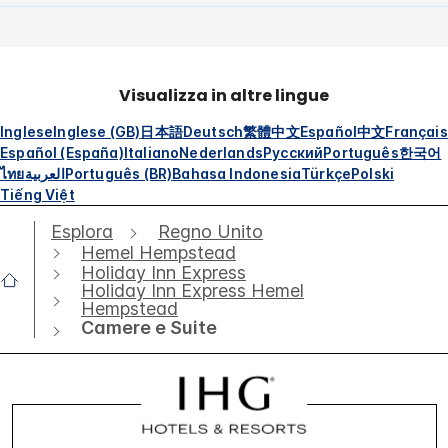
Visualizza in altre lingue
Inglese
Inglese (GB)
日本語
Deutsch
繁體中文
Español
中文
Français
Español (España)
Italiano
Nederlands
Русский
Português
한국어
ไทย
العربية
Português (BR)
Bahasa Indonesia
Türkçe
Polski
Tiếng Việt
Esplora
Regno Unito
Hemel Hempstead
Holiday Inn Express
Holiday Inn Express Hemel
Hempstead
Camere e Suite