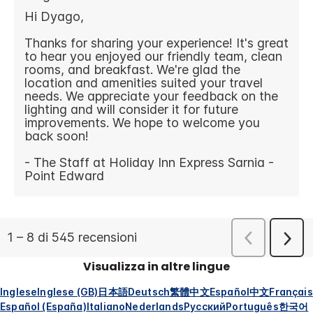
Visualizza in altre lingue
Inglese
Inglese (GB)
日本語
Deutsch
繁體中文
Español
中文
Français
Español (España)
Italiano
Nederlands
Русский
Português
한국어