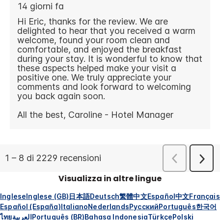
Visualizza in altre lingue
Inglese
Inglese (GB)
日本語
Deutsch
繁體中文
Español
中文
Français
Español (España)
Italiano
Nederlands
Русский
Português
한국어
ไทย
العربية
Português (BR)
Bahasa Indonesia
Türkçe
Polski