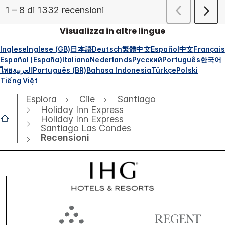
Visualizza in altre lingue
Inglese
Inglese (GB)
日本語
Deutsch
繁體中文
Español
中文
Français
Español (España)
Italiano
Nederlands
Русский
Português
한국어
ไทย
العربية
Português (BR)
Bahasa Indonesia
Türkçe
Polski
Tiếng Việt
Esplora
Cile
Santiago
Holiday Inn Express
Holiday Inn Express
Santiago Las Condes
Recensioni