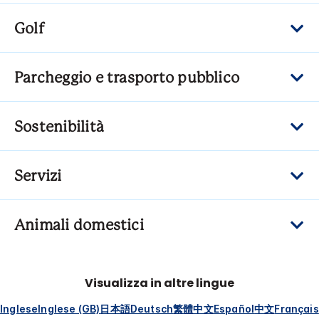
Golf
Parcheggio e trasporto pubblico
Sostenibilità
Servizi
Animali domestici
Visualizza in altre lingue
Inglese
Inglese (GB)
日本語
Deutsch
繁體中文
Español
中文
Français