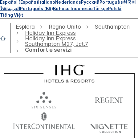
Español (España)
Italiano
Nederlands
Русский
Português
한국어
ไทย
العربية
Português (BR)
Bahasa Indonesia
Türkçe
Polski
Tiếng Việt
Esplora
Regno Unito
Southampton
Holiday Inn Express
Holiday Inn Express
Southampton M27, Jct.7
Comfort e servizi