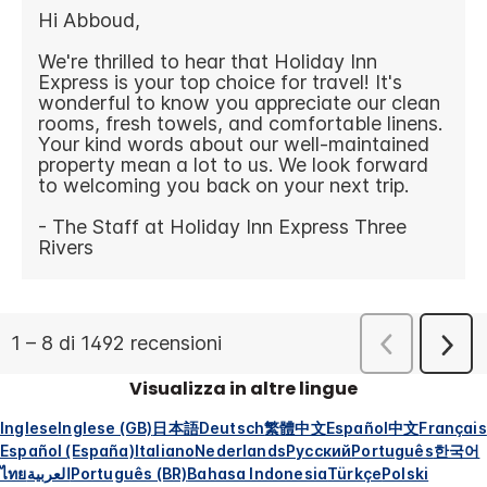
Visualizza in altre lingue
Inglese
Inglese (GB)
日本語
Deutsch
繁體中文
Español
中文
Français
Español (España)
Italiano
Nederlands
Русский
Português
한국어
ไทย
العربية
Português (BR)
Bahasa Indonesia
Türkçe
Polski