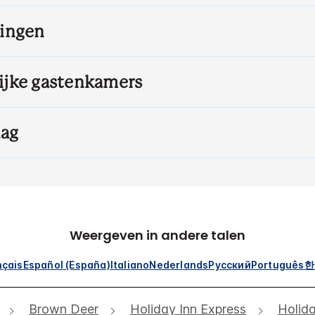
ningen
ijke gastenkamers
aag
Weergeven in andere talen
nçais
Español (España)
Italiano
Nederlands
Русский
Português
한
Brown Deer
Holiday Inn Express
Holid