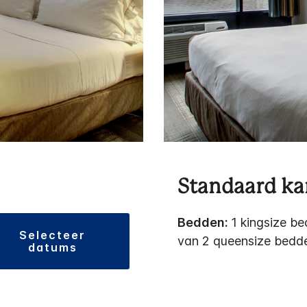
Standaard k
Bedden:
1 kingsize be
selecteer
van 2 queensize bedd
datums