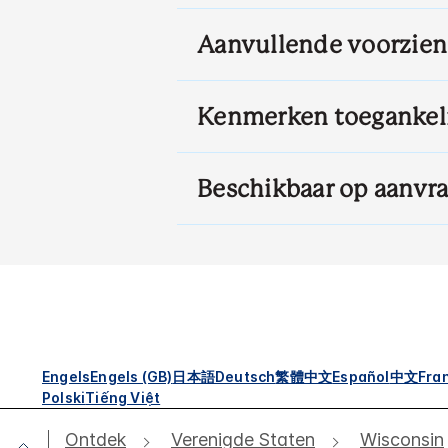
Aanvullende voorzie
Kenmerken toegankel
Beschikbaar op aanvr
Engels
Engels (GB)
日本語
Deutsch
繁體中文
Español
中文
Fra
Polski
Tiếng Việt
Ontdek
Verenigde Staten
Wisconsin