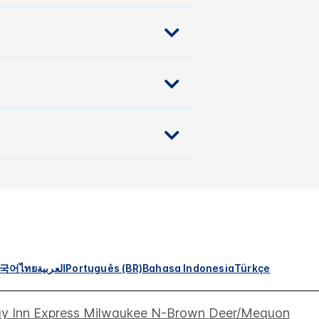
국어
ไทย
العربية
Português (BR)
Bahasa Indonesia
Türkçe
ay Inn Express Milwaukee N-Brown Deer/Mequon