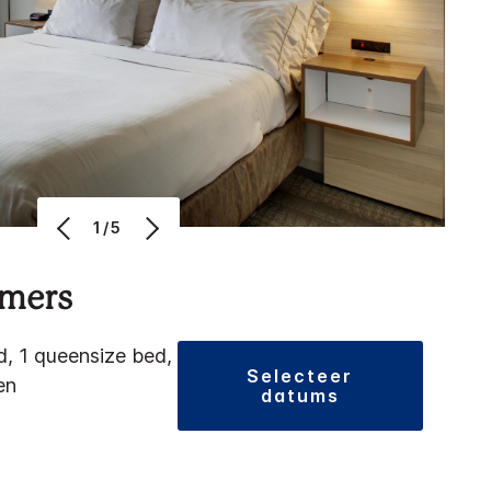
1/5
amers
d, 1 queensize bed,
selecteer
en
datums