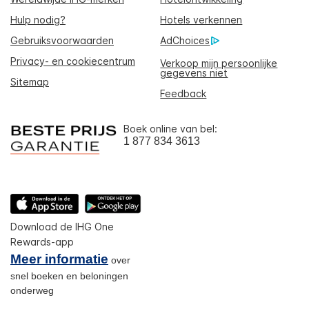
Hulp nodig?
Hotels verkennen
Gebruiksvoorwaarden
AdChoices
Privacy- en cookiecentrum
Verkoop mijn persoonlijke
gegevens niet
Sitemap
Feedback
Boek online van bel:
1 877 834 3613
Download de IHG One
Rewards-app
Meer informatie
over
snel boeken en beloningen
onderweg