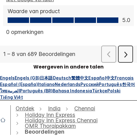
Weergeven in andere talen
Engels
Engels (GB)
日本語
Deutsch
繁體中文
Español
中文
Français
Español (España)
Italiano
Nederlands
Русский
Português
한국어
ไทย
العربية
Português (BR)
Bahasa Indonesia
Türkçe
Polski
Tiếng Việt
Ontdek
India
Chennai
Holiday Inn Express
Holiday Inn Express Chennai
OMR Thoraipakkam
Beoordelingen