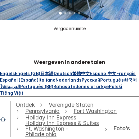
Vergaderruimte
Weergeven in andere talen
Engels
Engels (GB)
日本語
Deutsch
繁體中文
Español
中文
Français
Español (España)
Italiano
Nederlands
Русский
Português
한국어
ไทย
العربية
Português (BR)
Bahasa Indonesia
Türkçe
Polski
Tiếng Việt
Ontdek
Verenigde Staten
Pennsylvania
Fort Washington
Holiday Inn Express
Holiday Inn Express & Suites
Foto's
Ft. Washington -
Philadelphia