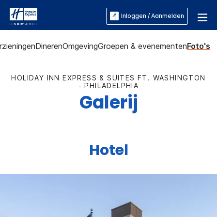
Inloggen / Aanmelden
rzieningen
Dineren
Omgeving
Groepen & evenementen
Foto's
HOLIDAY INN EXPRESS & SUITES
FT. WASHINGTON
- PHILADELPHIA
Galerij
Hotel