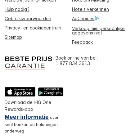
Hulp nodig?
Hotels verkennen
Gebruiksvoorwaarden
AdChoices
Privacy- en cookiecentrum
Verkoop mijn persoonlijke
gegevens niet
Sitemap
Feedback
Boek online van bel:
1 877 834 3613
Download de IHG One
Rewards-app
Meer informatie
over
snel boeken en beloningen
onderweg