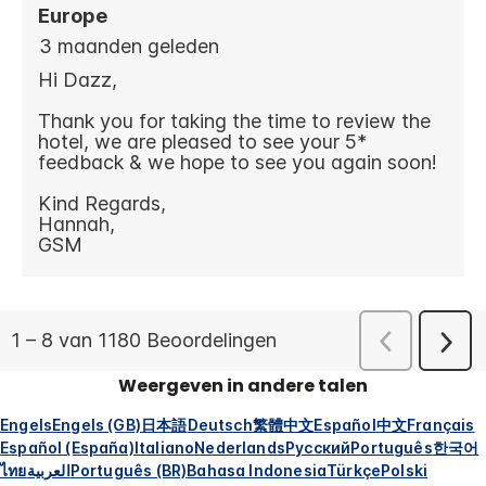
Weergeven in andere talen
Engels
Engels (GB)
日本語
Deutsch
繁體中文
Español
中文
Français
Español (España)
Italiano
Nederlands
Русский
Português
한국어
ไทย
العربية
Português (BR)
Bahasa Indonesia
Türkçe
Polski