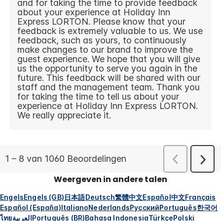
Weergeven in andere talen
Engels
Engels (GB)
日本語
Deutsch
繁體中文
Español
中文
Français
Español (España)
Italiano
Nederlands
Русский
Português
한국어
ไทย
العربية
Português (BR)
Bahasa Indonesia
Türkçe
Polski