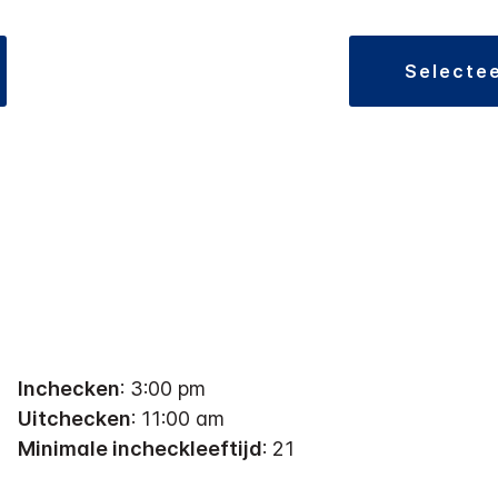
selecte
Inchecken
: 3:00 pm
Uitchecken
: 11:00 am
Minimale incheckleeftijd
: 21