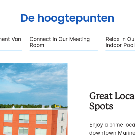
De hoogtepunten
ment Van
Connect In Our Meeting
Relax In O
Room
Indoor Pool
Great Loca
Spots
Enjoy a prime loc
downtown Marinet