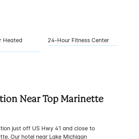
ur Heated
24‑hour Fitness Center
tion Near Top Marinette
ation just off US Hwy 41 and close to
te. Our hotel near Lake Michigan