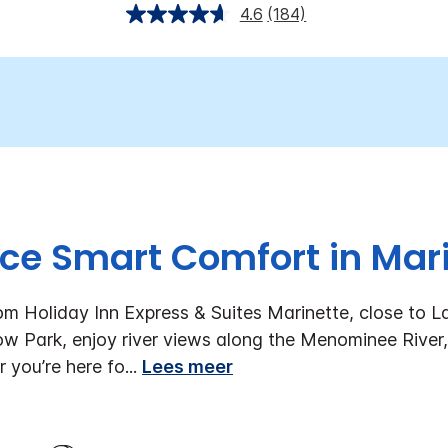
4.6
(184)
ce Smart Comfort in Mar
om Holiday Inn Express & Suites Marinette, close to L
w Park, enjoy river views along the Menominee River, 
 you’re here fo
...
Lees meer