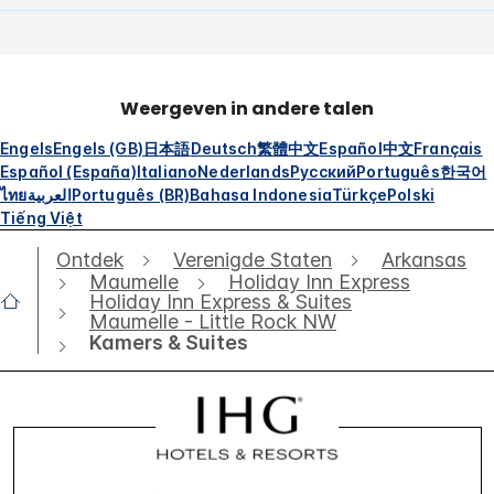
Weergeven in andere talen
Engels
Engels (GB)
日本語
Deutsch
繁體中文
Español
中文
Français
Español (España)
Italiano
Nederlands
Русский
Português
한국어
ไทย
العربية
Português (BR)
Bahasa Indonesia
Türkçe
Polski
Tiếng Việt
Ontdek
Verenigde Staten
Arkansas
Maumelle
Holiday Inn Express
Holiday Inn Express & Suites
Maumelle - Little Rock NW
Kamers & Suites