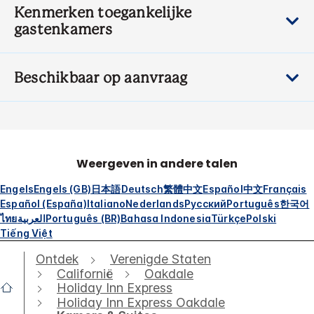
Kenmerken toegankelijke
gastenkamers
Beschikbaar op aanvraag
Weergeven in andere talen
Engels
Engels (GB)
日本語
Deutsch
繁體中文
Español
中文
Français
Español (España)
Italiano
Nederlands
Русский
Português
한국어
ไทย
العربية
Português (BR)
Bahasa Indonesia
Türkçe
Polski
Tiếng Việt
Ontdek
Verenigde Staten
Californië
Oakdale
Holiday Inn Express
Holiday Inn Express Oakdale