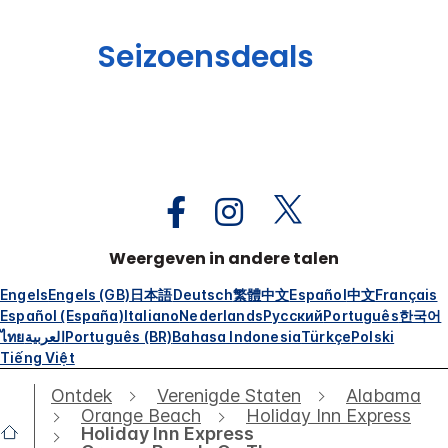
Seizoensdeals
Weergeven in andere talen
Engels
Engels (GB)
日本語
Deutsch
繁體中文
Español
中文
Français
Español (España)
Italiano
Nederlands
Русский
Português
한국어
ไทย
العربية
Português (BR)
Bahasa Indonesia
Türkçe
Polski
Tiếng Việt
Ontdek
Verenigde Staten
Alabama
Orange Beach
Holiday Inn Express
Holiday Inn Express