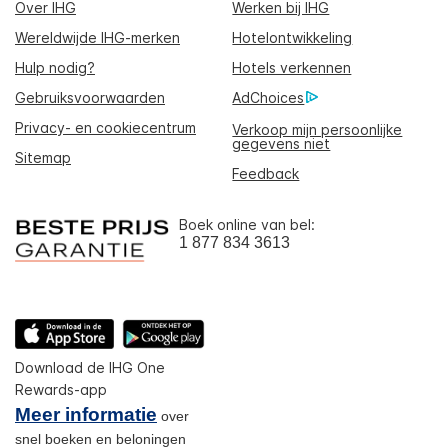
Over IHG
Werken bij IHG
Wereldwijde IHG-merken
Hotelontwikkeling
Hulp nodig?
Hotels verkennen
Gebruiksvoorwaarden
AdChoices
Privacy- en cookiecentrum
Verkoop mijn persoonlijke
gegevens niet
Sitemap
Feedback
Boek online van bel:
1 877 834 3613
Download de IHG One
Rewards-app
Meer informatie
over
snel boeken en beloningen