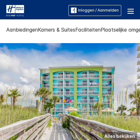
Inloggen / Aanmelden
Aanbiedingen
Kamers & Suites
Faciliteiten
Plaatselijke omg
Alles bekijken