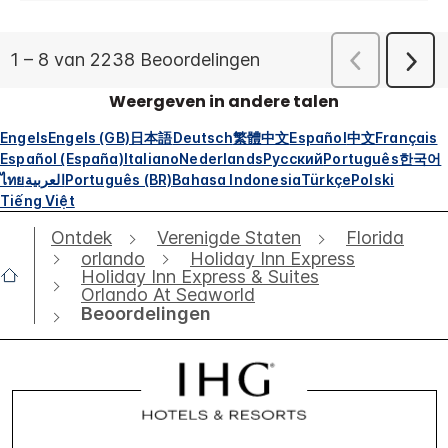
Weergeven in andere talen
Engels
Engels (GB)
日本語
Deutsch
繁體中文
Español
中文
Français
Español (España)
Italiano
Nederlands
Русский
Português
한국어
ไทย
العربية
Português (BR)
Bahasa Indonesia
Türkçe
Polski
Tiếng Việt
Ontdek
Verenigde Staten
Florida
orlando
Holiday Inn Express
Holiday Inn Express & Suites
Orlando At Seaworld
Beoordelingen