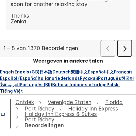
Weergeven in andere talen
Engels
Engels (GB)
日本語
Deutsch
繁體中文
Español
中文
Français
Español (España)
Italiano
Nederlands
Русский
Português
한국어
ไทย
العربية
Português (BR)
Bahasa Indonesia
Türkçe
Polski
Tiếng Việt
Ontdek
Verenigde Staten
Florida
Port Richey
Holiday Inn Express
Holiday Inn Express & Suites
Port Richey
Beoordelingen