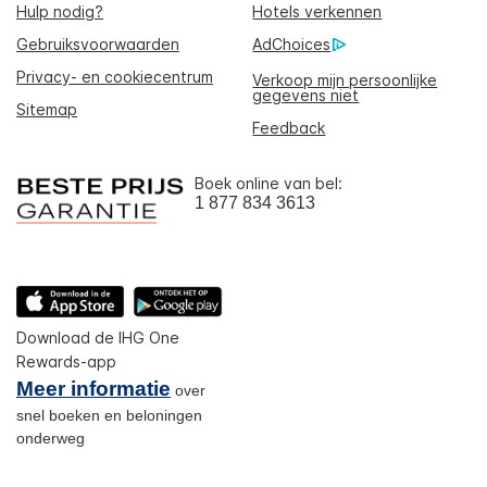
Hulp nodig?
Hotels verkennen
Gebruiksvoorwaarden
AdChoices
Privacy- en cookiecentrum
Verkoop mijn persoonlijke
gegevens niet
Sitemap
Feedback
Boek online van bel:
1 877 834 3613
Download de IHG One
Rewards-app
Meer informatie
over
snel boeken en beloningen
onderweg