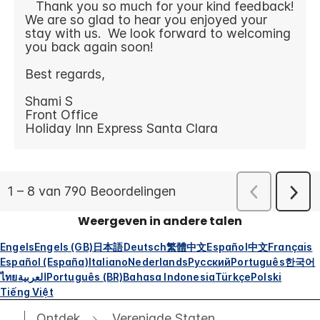
Weergeven in andere talen
Engels
Engels (GB)
日本語
Deutsch
繁體中文
Español
中文
Français
Español (España)
Italiano
Nederlands
Русский
Português
한국어
ไทย
العربية
Português (BR)
Bahasa Indonesia
Türkçe
Polski
Tiếng Việt
Ontdek
Verenigde Staten