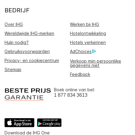
BEDRIJF
Over IHG
Werken bij IHG
Wereldwijde IHG-merken
Hotelontwikkeling
Hulp nodig?
Hotels verkennen
Gebruiksvoorwaarden
AdChoices
Privacy- en cookiecentrum
Verkoop mijn persoonlijke
gegevens niet
Sitemap
Feedback
Boek online van bel:
1 877 834 3613
Download de IHG One