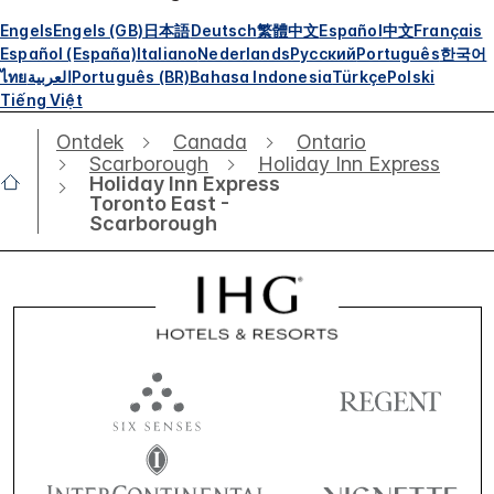
Engels
Engels (GB)
日本語
Deutsch
繁體中文
Español
中文
Français
Español (España)
Italiano
Nederlands
Русский
Português
한국어
ไทย
العربية
Português (BR)
Bahasa Indonesia
Türkçe
Polski
Tiếng Việt
Ontdek
Canada
Ontario
Scarborough
Holiday Inn Express
Holiday Inn Express
Toronto East -
Scarborough