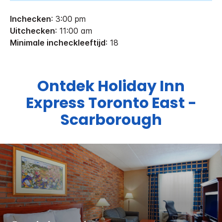
Inchecken
: 3:00 pm
Uitchecken
: 11:00 am
Minimale incheckleeftijd
: 18
Ontdek
Holiday Inn
Express
Toronto East -
Scarborough