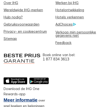
Over IHG
Werken bij IHG
Wereldwijde IHG-merken
Hotelontwikkeling
Hulp nodig?
Hotels verkennen
Gebruiksvoorwaarden
AdChoices
Privacy- en cookiecentrum
Verkoop mijn persoonlijke
gegevens niet
Sitemap
Feedback
Boek online van bel:
1 877 834 3613
Download de IHG One
Rewards-app
Meer informatie
over
snel boeken en beloningen