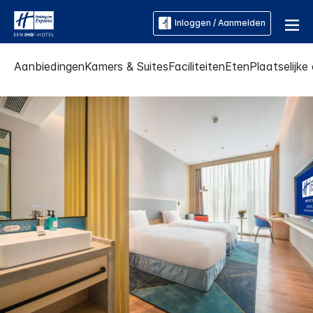
Inloggen / Aanmelden
Aanbiedingen
Kamers & Suites
Faciliteiten
Eten
Plaatselijk