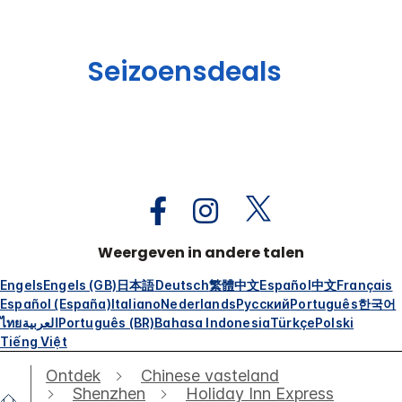
Seizoensdeals
Weergeven in andere talen
Engels
Engels (GB)
日本語
Deutsch
繁體中文
Español
中文
Français
Español (España)
Italiano
Nederlands
Русский
Português
한국어
ไทย
العربية
Português (BR)
Bahasa Indonesia
Türkçe
Polski
Tiếng Việt
Ontdek
Chinese vasteland
Shenzhen
Holiday Inn Express