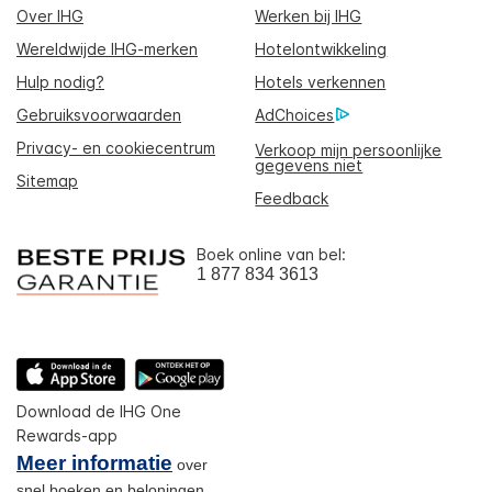
Over IHG
Werken bij IHG
Wereldwijde IHG-merken
Hotelontwikkeling
Hulp nodig?
Hotels verkennen
Gebruiksvoorwaarden
AdChoices
Privacy- en cookiecentrum
Verkoop mijn persoonlijke
gegevens niet
Sitemap
Feedback
Boek online van bel:
1 877 834 3613
Download de IHG One
Rewards-app
Meer informatie
over
snel boeken en beloningen