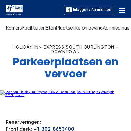
Inloggen / Aanmelden
Kamers
Faciliteiten
Eten
Plaatselijke omgeving
Aanbiedinge
HOLIDAY INN EXPRESS
SOUTH BURLINGTON -
DOWNTOWN
Parkeerplaatsen en
vervoer
Reserveringen:
Front desk:
+
1-802-8653400