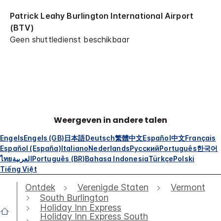
Patrick Leahy Burlington International Airport
(BTV)
Geen shuttledienst beschikbaar
Weergeven in andere talen
Engels
Engels (GB)
日本語
Deutsch
繁體中文
Español
中文
Français
Español (España)
Italiano
Nederlands
Русский
Português
한국어
ไทย
العربية
Português (BR)
Bahasa Indonesia
Türkçe
Polski
Tiếng Việt
Ontdek
Verenigde Staten
Vermont
South Burlington
Holiday Inn Express
Holiday Inn Express South