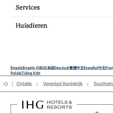
Services
Huisdieren
Engels
Engels (GB)
日本語
Deutsch
繁體中文
Español
中文
Fra
Polski
Tiếng Việt
Ontdek
Verenigd Koninkrijk
Southam