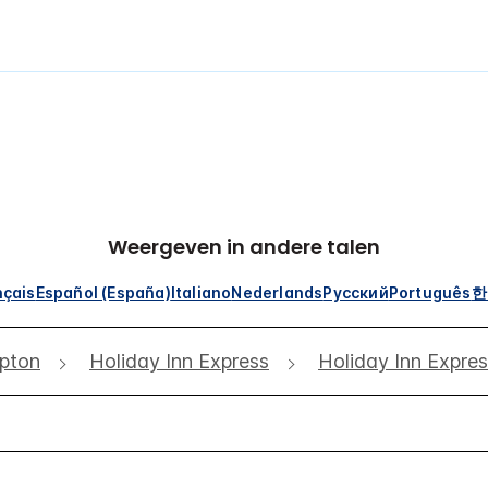
Weergeven in andere talen
nçais
Español (España)
Italiano
Nederlands
Русский
Português
한
pton
Holiday Inn Express
Holiday Inn Expre