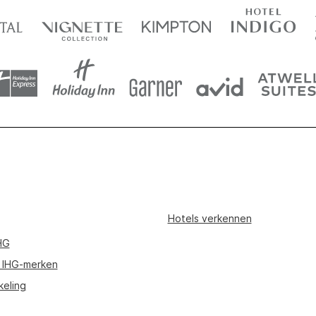
Hotels verkennen
HG
 IHG-merken
keling