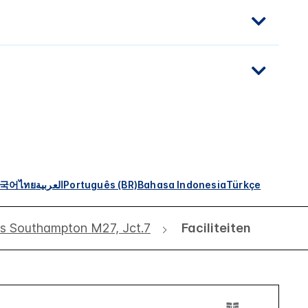
국어
ไทย
العربية
Português (BR)
Bahasa Indonesia
Türkçe
ss Southampton M27, Jct.7
Faciliteiten