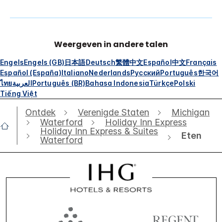
Weergeven in andere talen
Engels
Engels (GB)
日本語
Deutsch
繁體中文
Español
中文
Français
Español (España)
Italiano
Nederlands
Русский
Português
한국어
ไทย
العربية
Português (BR)
Bahasa Indonesia
Türkçe
Polski
Tiếng Việt
Ontdek
Verenigde Staten
Michigan
Waterford
Holiday Inn Express
Holiday Inn Express & Suites
Eten
Waterford