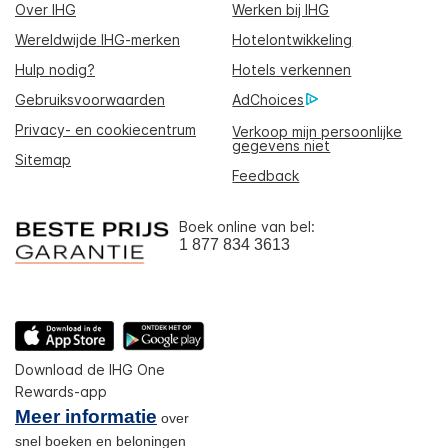
Over IHG
Werken bij IHG
Wereldwijde IHG-merken
Hotelontwikkeling
Hulp nodig?
Hotels verkennen
Gebruiksvoorwaarden
AdChoices
Privacy- en cookiecentrum
Verkoop mijn persoonlijke
gegevens niet
Sitemap
Feedback
Boek online van bel:
1 877 834 3613
Download de IHG One
Rewards-app
Meer informatie
over
snel boeken en beloningen