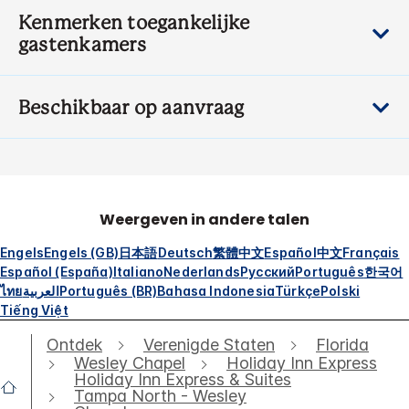
Kenmerken toegankelijke
gastenkamers
Beschikbaar op aanvraag
Weergeven in andere talen
Engels
Engels (GB)
日本語
Deutsch
繁體中文
Español
中文
Français
Español (España)
Italiano
Nederlands
Русский
Português
한국어
ไทย
العربية
Português (BR)
Bahasa Indonesia
Türkçe
Polski
Tiếng Việt
Ontdek
Verenigde Staten
Florida
Wesley Chapel
Holiday Inn Express
Holiday Inn Express & Suites
Tampa North - Wesley