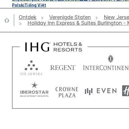
Polski
Tiếng Việt
Ontdek
Verenigde Staten
New Jers
Holiday Inn Express & Suites Burlington -