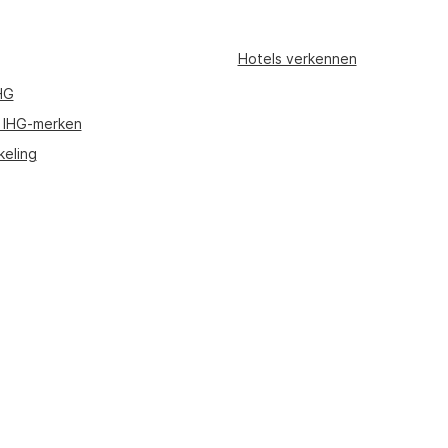
Hotels verkennen
HG
 IHG-merken
keling
p onze website te kunnen bieden, worden delen van de inhoud op deze pag