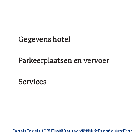
Gegevens hotel
Parkeerplaatsen en vervoer
Services
Engels
Engels (GB)
日本語
Deutsch
繁體中文
Español
中文
Fra