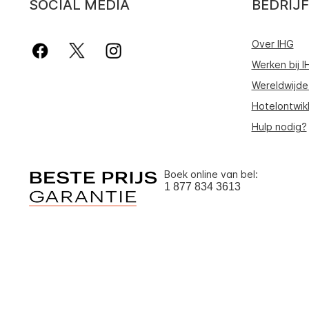
SOCIAL MEDIA
BEDRIJF
Over IHG
Werken bij I
Wereldwijde
Hotelontwik
Hulp nodig?
Boek online van bel:
1 877 834 3613
Om u de beste ervaring o