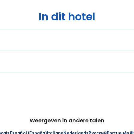
In dit hotel
Weergeven in andere talen
nçais
Español (España)
Italiano
Nederlands
Русский
Português
한