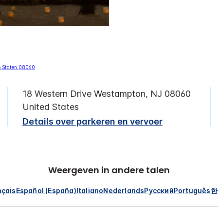
18 Western Drive
Westampton
,
NJ
08060
United States
Details over parkeren en vervoer
Weergeven in andere talen
nçais
Español (España)
Italiano
Nederlands
Русский
Português
한