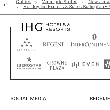
Ontdek
Verenigde Staten
New Jers
Holiday Inn Express & Suites Burlington -
SOCIAL MEDIA
BEDRIJF