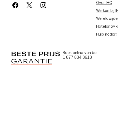
Over IHG
Werken bij I
Wereldwijde
Hotelontwik
Hulp nodig?
Boek online van bel:
1 877 834 3613
Om u de beste ervaring o