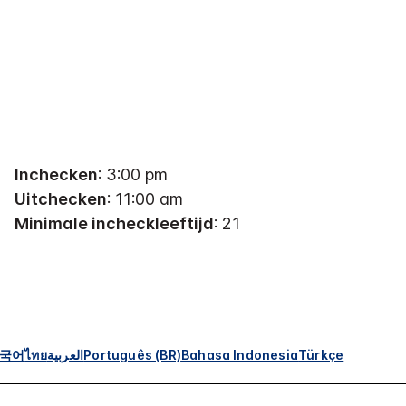
Inchecken
: 3:00 pm
Uitchecken
: 11:00 am
Minimale incheckleeftijd
: 21
국어
ไทย
العربية
Português (BR)
Bahasa Indonesia
Türkçe