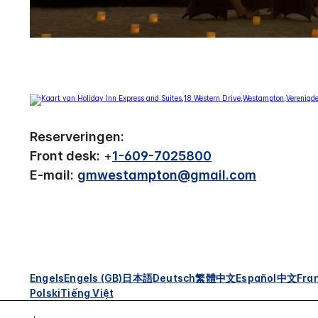
Reserveringen:
Front desk:
+
1-609-7025800
E-mail:
gmwestampton@gmail.com
Engels
Engels (GB)
日本語
Deutsch
繁體中文
Español
中文
Fra
Polski
Tiếng Việt