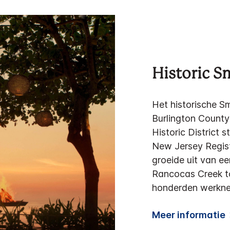
Historic S
Het historische Sm
Burlington County 
Historic District 
New Jersey Registe
groeide uit van ee
Rancocas Creek to
honderden werknem
Meer informatie