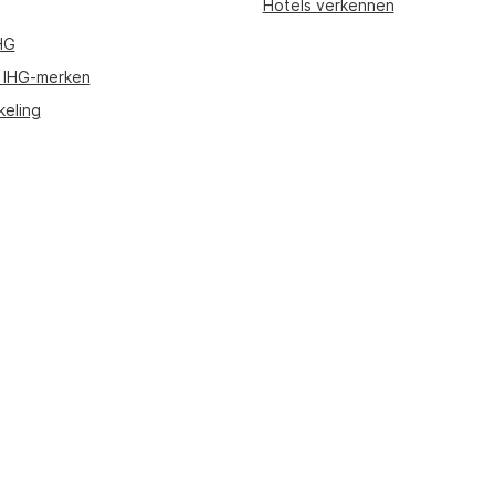
Hotels verkennen
HG
 IHG-merken
keling
p onze website te kunnen bieden, worden delen van de inhoud op deze pag