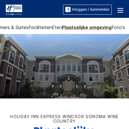
Inloggen / Aanmelden
mers & Suites
Faciliteiten
Eten
Plaatselijke omgeving
Foto's
HOLIDAY INN EXPRESS
WINDSOR SONOMA WINE
COUNTRY