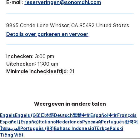
E-mail:
reserveringen@sonomahi.com
8865 Conde Lane
Windsor
,
CA
95492
United States
Details over parkeren en vervoer
Inchecken
: 3:00 pm
Uitchecken
: 11:00 am
Minimale incheckleeftijd
: 21
Weergeven in andere talen
Engels
Engels (GB)
日本語
Deutsch
繁體中文
Español
中文
Français
Español (España)
Italiano
Nederlands
Русский
Português
한국어
ไทย
العربية
Português (BR)
Bahasa Indonesia
Türkçe
Polski
Tiếng Việt