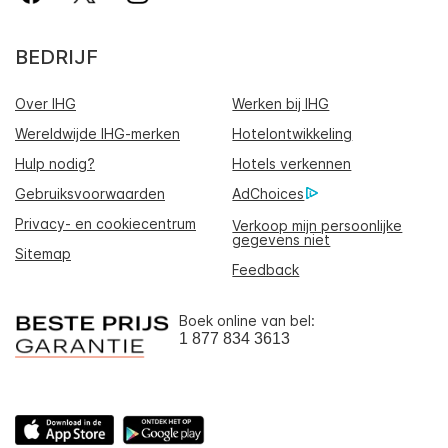
BEDRIJF
Over IHG
Werken bij IHG
Wereldwijde IHG-merken
Hotelontwikkeling
Hulp nodig?
Hotels verkennen
Gebruiksvoorwaarden
AdChoices
Privacy- en cookiecentrum
Verkoop mijn persoonlijke
gegevens niet
Sitemap
Feedback
Boek online van bel:
1 877 834 3613