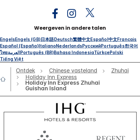
Weergeven in andere talen
Engels
Engels (GB)
日本語
Deutsch
繁體中文
Español
中文
Français
Español (España)
Italiano
Nederlands
Русский
Português
한국어
ไทย
العربية
Português (BR)
Bahasa Indonesia
Türkçe
Polski
Tiếng Việt
Ontdek
Chinese vasteland
Zhuhai
Holiday Inn Express
Holiday Inn Express Zhuhai
Guishan Island