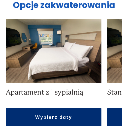
Opcje zakwaterowania
Apartament z 1 sypialnią
Standa
wybierz daty