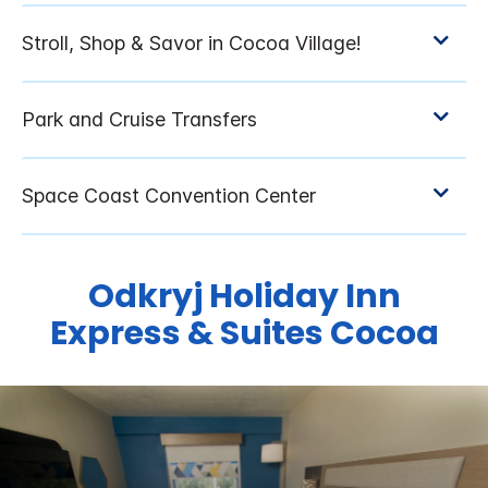
Odkryj
Holiday Inn
Express & Suites
Cocoa