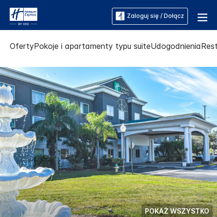
Zaloguj się / Dołącz
Oferty
Pokoje i apartamenty typu suite
Udogodnienia
Rest
POKAŻ WSZYSTKO