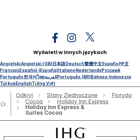
Wyświetl w innych językach
Angielski
Angielski (GB)
日本語
Deutsch
繁體中文
Español
中文
Français
Español (España)
Italiano
Nederlands
Русский
Português
한국어
ไทย
العربية
Português (BR)
Bahasa Indonesia
Türkçe
English
Tiếng Việt
Odkryj
Stany Zjednoczone
Floryda
Cocoa
Holiday Inn Express
Holiday Inn Express &
Suites Cocoa