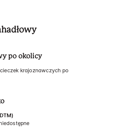
ahadłowy
y po okolicy
ycieczek krajoznawczych po
ko
(DTM)
niedostępne