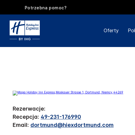
Potrzebna pomoc?
Oferty
Po
Rezerwacje:
Recepcja:
49-231-176990
Email:
dortmund@hiexdortmund.com