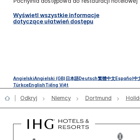
Pochylnia dostępowa do restauracji hotelowej
Wyświetl wszystkie informacje
dotyczące ułatwień dostępu
Angielski
Angielski (GB)
日本語
Deutsch
繁體中文
Español
中
Türkçe
English
Tiếng Việt
Odkryj
Niemcy
Dortmund
Holid