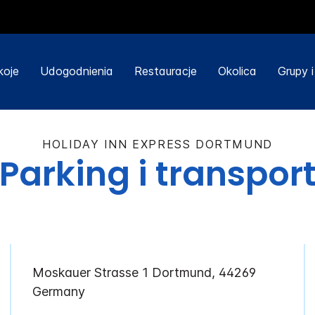
koje
Udogodnienia
Restauracje
Okolica
Grupy 
HOLIDAY INN EXPRESS
DORTMUND
Parking i transpor
Moskauer Strasse 1
Dortmund
,
44269
Germany