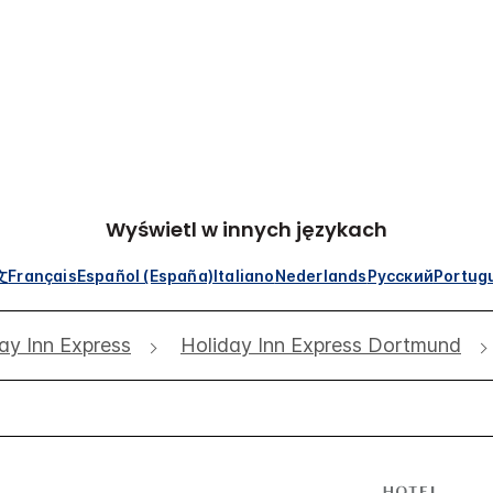
Wyświetl w innych językach
文
Français
Español (España)
Italiano
Nederlands
Русский
Portug
ay Inn Express
Holiday Inn Express Dortmund