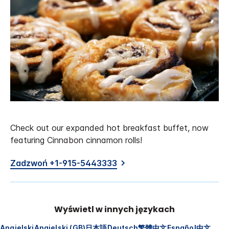
Check out our expanded hot breakfast buffet, now
featuring Cinnabon cinnamon rolls!
Zadzwoń +1-915-5443333
Wyświetl w innych językach
Angielski
Angielski (GB)
日本語
Deutsch
繁體中文
Español
中文