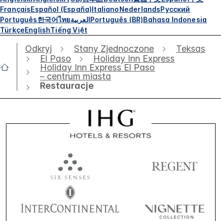
Français
Español (España)
Italiano
Nederlands
Русский
Português
한국어
ไทย
العربية
Português (BR)
Bahasa Indonesia
Türkçe
English
Tiếng Việt
Odkryj
Stany Zjednoczone
Teksas
El Paso
Holiday Inn Express
Holiday Inn Express El Paso
– centrum miasta
Restauracje