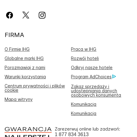
FIRMA
O Firmie IHG
Praca w IHG
Globalne marki IHG
Rozwój hoteli
Porozmawiaj z nami
Odkryj nasze hotele
Warunki korzystania
Program AdChoices
Centrum prywatności i plików
Zakaz sprzedaży i
cookie
udostępniania danych
osobowych konsumenta
Mapa witryny
Komunikacja
Komunikacja
Zarezerwuj online lub zadzwoń:
1 877 834 3613