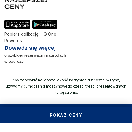
Pobierz aplikację IHG One
Rewards
Dowiedz się więcej
o szybkiej rezerwacji i nagrodach
w podróży
Aby zapewnić najlepszą jakość korzystania z naszej witryny,
używamy tłumaczenia maszynowego części treści prezentowanych
na tej stronie.
© 2026 IHG. Wszelkie prawa zastrzeżone. Większość hoteli
POKAŻ CENY
jest własnością niezależnych inwestorów z własną kadrą
zarządzającą.