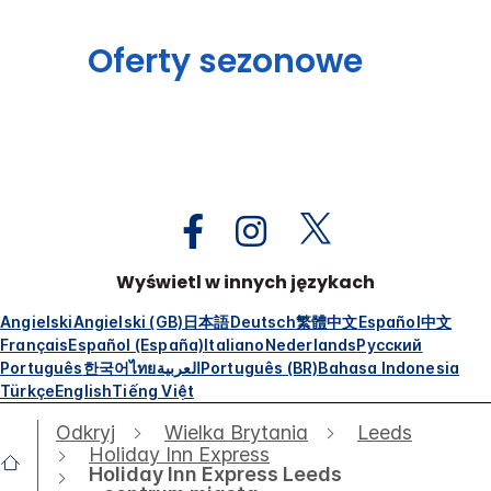
Oferty sezonowe
Wyświetl w innych językach
Angielski
Angielski (GB)
日本語
Deutsch
繁體中文
Español
中文
Français
Español (España)
Italiano
Nederlands
Русский
Português
한국어
ไทย
العربية
Português (BR)
Bahasa Indonesia
Türkçe
English
Tiếng Việt
Odkryj
Wielka Brytania
Leeds
Holiday Inn Express
Holiday Inn Express Leeds