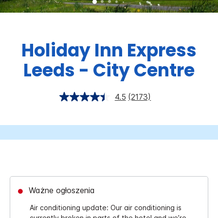
Holiday Inn Express
Leeds - City Centre
4.5
(2173)
Ważne ogłoszenia
Air conditioning update: Our air conditioning is
currently broken in parts of the hotel and we’re