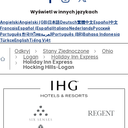
Wyświetl w innych językach
Angielski
Angielski (GB)
日本語
Deutsch
繁體中文
Español
中文
Français
Español (España)
Italiano
Nederlands
Русский
Português
한국어
ไทย
العربية
Português (BR)
Bahasa Indonesia
Türkçe
English
Tiếng Việt
Odkryj
Stany Zjednoczone
Ohio
Logan
Holiday Inn Express
Holiday Inn Express
Hocking Hills-Logan