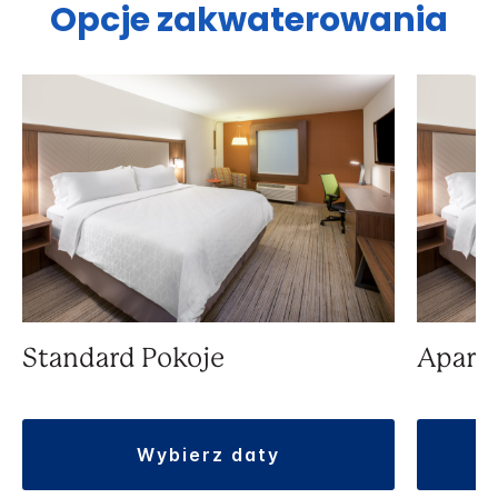
Opcje zakwaterowania
Standard Pokoje
Apart
wybierz daty