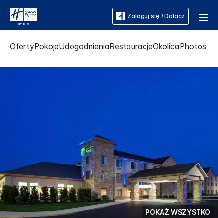
Zaloguj się / Dołącz
Oferty
Pokoje
Udogodnienia
Restauracje
Okolica
Photos
POKAŻ WSZYSTKO