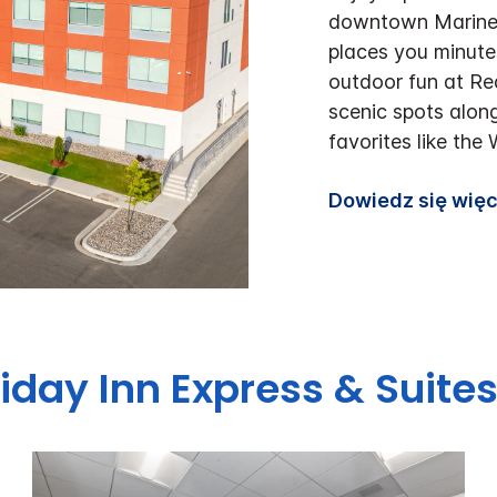
downtown Marinet
places you minute
outdoor fun at Re
scenic spots alon
favorites like the
Dowiedz się więc
iday Inn Express & Suite