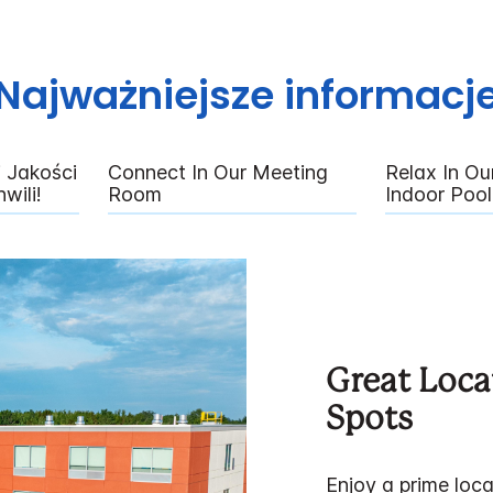
Najważniejsze informacj
j Jakości
Connect In Our Meeting
Relax In O
wili!
Room
Indoor Pool
Great Loca
Spots
Enjoy a prime loc