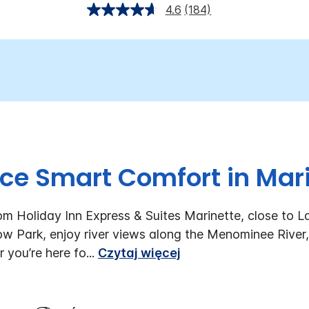
4.6
(184)
ce Smart Comfort in Mar
om Holiday Inn Express & Suites Marinette, close to L
w Park, enjoy river views along the Menominee River, 
 you’re here fo
...
Czytaj więcej