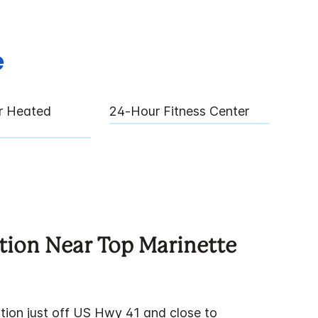
e
ur Heated
24‑hour Fitness Center
tion Near Top Marinette
ation just off US Hwy 41 and close to