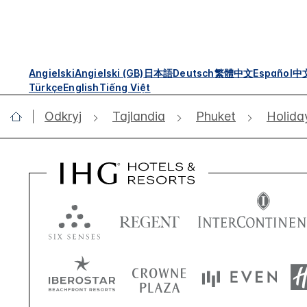
Angielski
Angielski (GB)
日本語
Deutsch
繁體中文
Español
中
Türkçe
English
Tiếng Việt
Odkryj
Tajlandia
Phuket
Holida