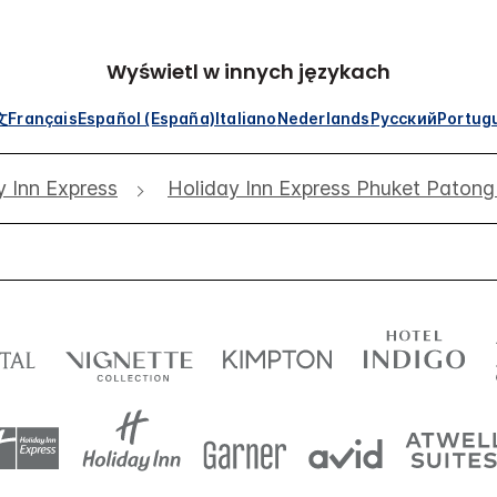
Wyświetl w innych językach
文
Français
Español (España)
Italiano
Nederlands
Русский
Portug
y Inn Express
Holiday Inn Express Phuket Patong