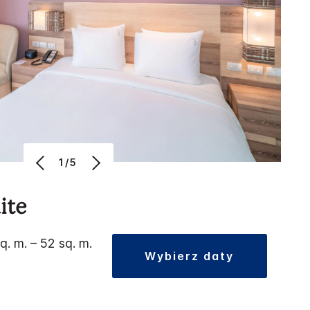
1/5
ite
q. m. – 52 sq. m.
wybierz daty