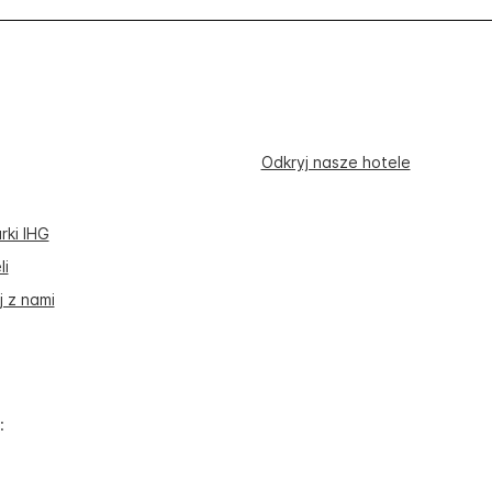
Odkryj nasze hotele
rki IHG
li
 z nami
: