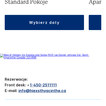
Standard Pokoje
Apart
wybierz daty
Rezerwacje:
Front desk:
+
1-450-2511111
E-mail:
info@hiexsthyacinthe.ca