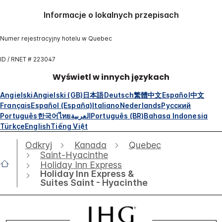
Informacje o lokalnych przepisach
Numer rejestracyjny hotelu w Quebec
ID / RNET # 223047
Wyświetl w innych językach
Angielski
Angielski (GB)
日本語
Deutsch
繁體中文
Español
中文
Français
Español (España)
Italiano
Nederlands
Русский
Português
한국어
ไทย
العربية
Português (BR)
Bahasa Indonesia
Türkçe
English
Tiếng Việt
Odkryj
Kanada
Quebec
Saint-Hyacinthe
Holiday Inn Express
Holiday Inn Express &
Suites Saint - Hyacinthe