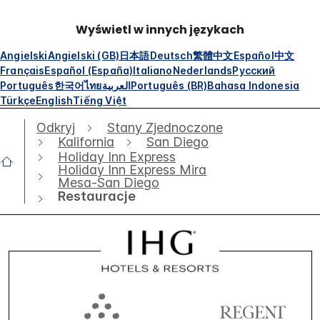
Wyświetl w innych językach
Angielski
Angielski (GB)
日本語
Deutsch
繁體中文
Español
中文
Français
Español (España)
Italiano
Nederlands
Русский
Português
한국어
ไทย
العربية
Português (BR)
Bahasa Indonesia
Türkçe
English
Tiếng Việt
Odkryj
Stany Zjednoczone
Kalifornia
San Diego
Holiday Inn Express
Holiday Inn Express Mira
Mesa-San Diego
Restauracje