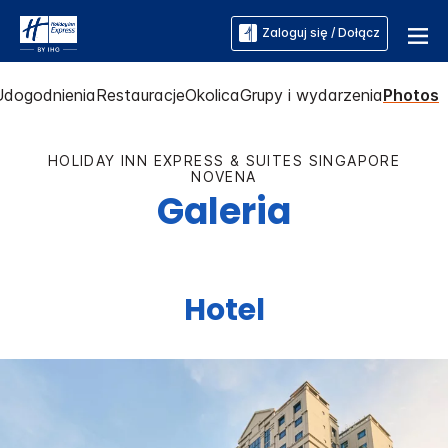
Zaloguj się / Dołącz
Udogodnienia
Restauracje
Okolica
Grupy i wydarzenia
Photos
HOLIDAY INN EXPRESS & SUITES
SINGAPORE
NOVENA
Galeria
Hotel