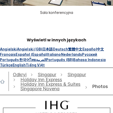
Sala konferencyjna
Wyświetl w innych językach
Angielski
Angielski (GB)
日本語
Deutsch
繁體中文
Español
中文
Français
Español (España)
Italiano
Nederlands
Русский
Português
한국어
ไทย
العربية
Português (BR)
Bahasa Indonesia
Türkçe
English
Tiếng Việt
Odkryj
Singapur
Singapur
Holiday Inn Express
Holiday Inn Express & Suites
Photos
Singapore Novena