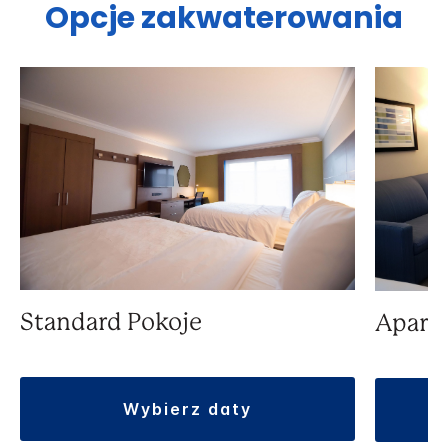
Opcje zakwaterowania
Standard Pokoje
Apart
wybierz daty