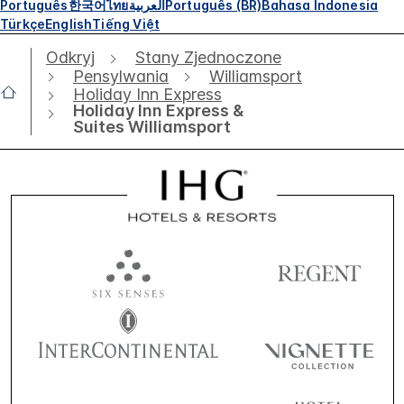
Português
한국어
ไทย
العربية
Português (BR)
Bahasa Indonesia
Türkçe
English
Tiếng Việt
Odkryj
Stany Zjednoczone
Pensylwania
Williamsport
Holiday Inn Express
Holiday Inn Express &
Suites Williamsport