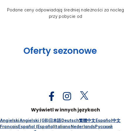
Podane ceny odpowiadają średniej należności za nocleg
przy pobycie od
Oferty sezonowe
Wyświetl w innych językach
Angielski
Angielski (GB)
日本語
Deutsch
繁體中文
Español
中文
Français
Español (España)
Italiano
Nederlands
Русский