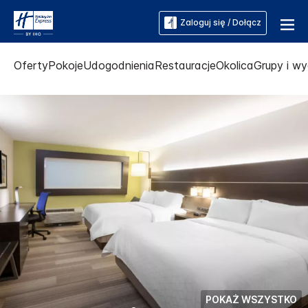
Zaloguj się / Dołącz
Oferty
Pokoje
Udogodnienia
Restauracje
Okolica
Grupy i w
POKAŻ WSZYSTKO