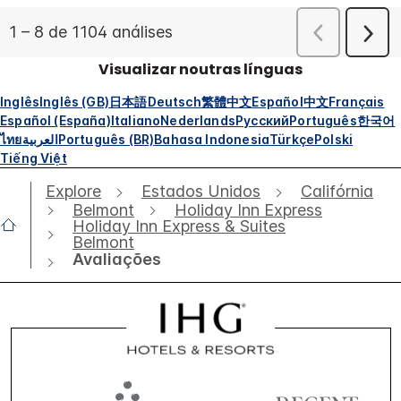
Visualizar noutras línguas
Inglês
Inglês (GB)
日本語
Deutsch
繁體中文
Español
中文
Français
Español (España)
Italiano
Nederlands
Русский
Português
한국어
ไทย
العربية
Português (BR)
Bahasa Indonesia
Türkçe
Polski
Tiếng Việt
Explore
Estados Unidos
Califórnia
Belmont
Holiday Inn Express
Holiday Inn Express & Suites
Belmont
Avaliações