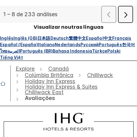
Visualizar noutras línguas
Inglês
Inglês (GB)
日本語
Deutsch
繁體中文
Español
中文
Français
Español (España)
Italiano
Nederlands
Русский
Português
한국어
ไทย
العربية
Português (BR)
Bahasa Indonesia
Türkçe
Polski
Tiếng Việt
Explore
Canadá
Colúmbia Britânica
Chilliwack
Holiday Inn Express
Holiday Inn Express & Suites
Chilliwack East
Avaliações