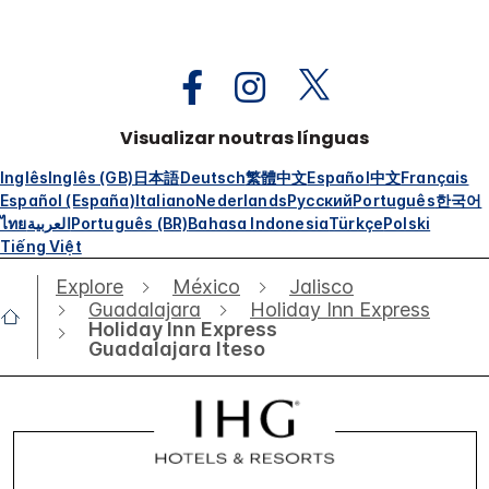
Visualizar noutras línguas
Inglês
Inglês (GB)
日本語
Deutsch
繁體中文
Español
中文
Français
Español (España)
Italiano
Nederlands
Русский
Português
한국어
ไทย
العربية
Português (BR)
Bahasa Indonesia
Türkçe
Polski
Tiếng Việt
Explore
México
Jalisco
Guadalajara
Holiday Inn Express
Holiday Inn Express
Guadalajara Iteso